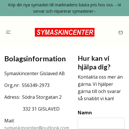
Köp din nya symaskin till marknadens bästa pris hos oss. --Vi
servar och reparerar symaskiner--
Bolagsinformation
Hur kan vi
hjälpa dig?
Symaskincenter Gislaved AB
Kontakta oss mer än
gärna. Vi hjälper
Org,nr: 556349-2973
gärna till och svarar
Adress: Södra Storgatan 2
så snabbt vi kan!
332 31 GISLAVED
Namn
Mail:
symaskincenter@outlook.com