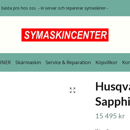
bästa pris hos oss. --Vi servar och reparerar symaskiner--
INER
Skärmaskin
Service & Reparation
Köpvillkor
Kon
Husqv
Sapphi
15 495 kr