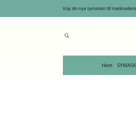
Köp din nya symaskin till marknadens 
Hem
SYMASK