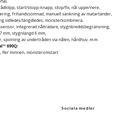
hål,
rådklipp, start/stopp-knapp, stop/fix,
nål uppe/nere,
ering, frihandssömnad, manuell sänkning av matartänder,
ing sidledes/längdledes, mönsterkombinera,
ssensor, integrerad nålträdare, stygnbreddsbegränsning,
 7 mm, stygnlängd 6 mm,
r, spolning av undertråden via nålen, hårdhuv, m.m.
al™ 690Q:
, fler minnen, mönsteromstart
Sociala medier