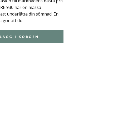
askin till marknadens bästa pris
IRE 930 har en massa
att underlätta din sömnad. En
 gör att du
LÄGG I KORGEN