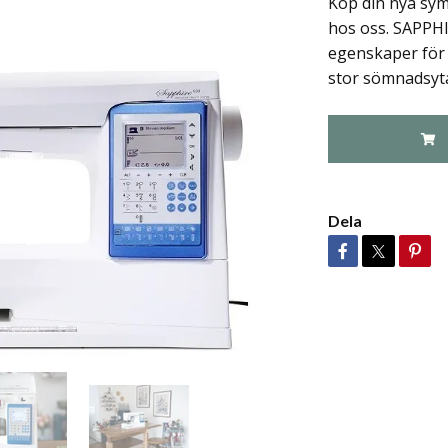
Köp din nya sym
hos oss. SAPPH
egenskaper för 
stor sömnadsyta
Dela