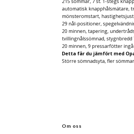
215 sömmar, 7 st. 1-stegs knapp
automatisk knapphålsmätare,
t
mönsteromstart, hastighetsjust
29 nål-positioner, spegelvändn
20 minnen, tapering, undertråd
tvillingnålssömnad, stygnbredd
20 minnen, 9 pressarfötter ingå
Detta får du jämfört med Op
Större sömnadsyta, fler sömmar
Om oss