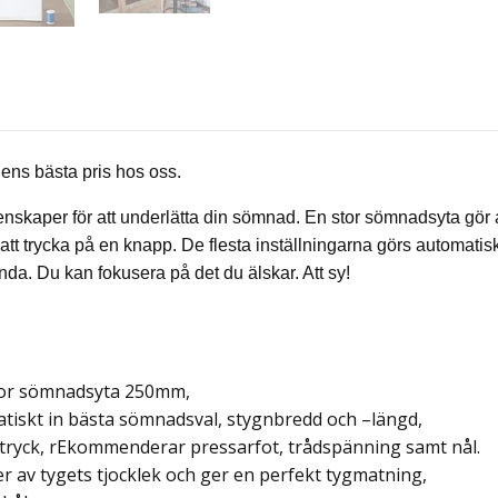
ens bästa pris hos oss.
per för att underlätta din sömnad. En stor sömnadsyta gör att 
t trycka på en knapp. De flesta inställningarna görs automatisk
da. Du kan fokusera på det du älskar. Att sy!
stor sömnadsyta 250mm,
atiskt in bästa sömnadsval, stygnbredd och –längd,
tryck, rEkommenderar pressarfot, trådspänning samt nål
.
r av tygets tjocklek och ger en perfekt tygmatning,