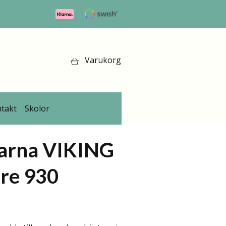
Varukorg
takt
Skolor
arna VIKING
re 930