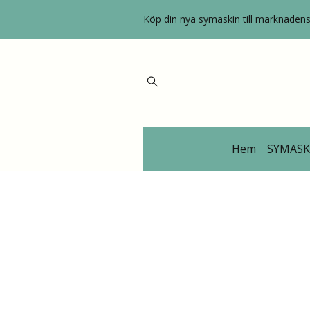
Köp din nya symaskin till marknadens 
Hem
SYMASK