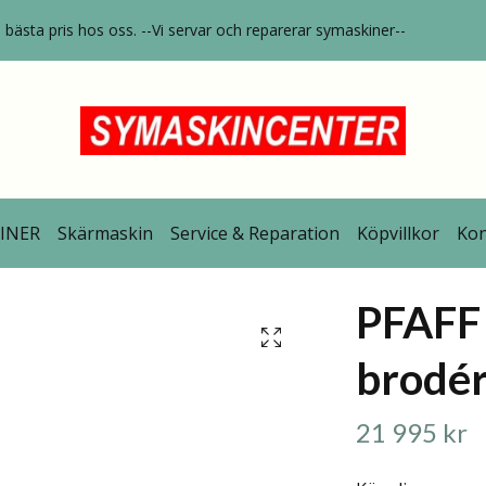
bästa pris hos oss. --Vi servar och reparerar symaskiner--
INER
Skärmaskin
Service & Reparation
Köpvillkor
Kon
PFAFF 
brodé
21 995 kr