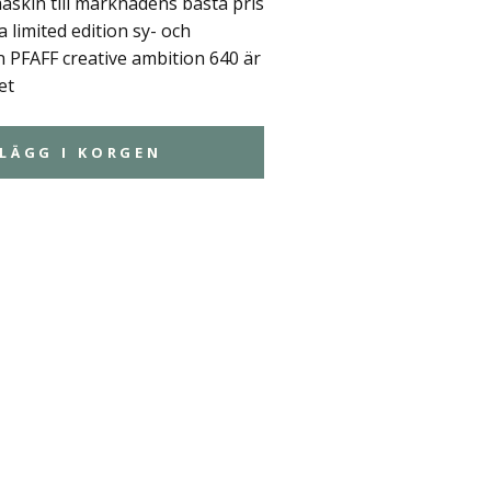
askin till marknadens bästa pris
 limited edition sy- och
PFAFF creative ambition 640 är
et
LÄGG I KORGEN