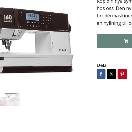
Köp din nya sym
hos oss. Den nya
brodérmaskinen 
en hyllning till d
Dela