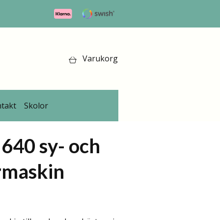
Varukorg
takt
Skolor
640 sy- och
rmaskin