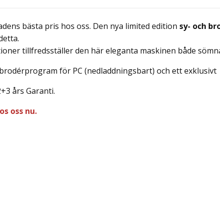
adens bästa pris hos oss.
Den nya limited edition
sy- och b
detta.
ioner tillfredsställer den här eleganta maskinen både sömn
o brodérprogram för PC (nedladdningsbart) och ett exklusivt
 2+3 års Garanti.
s oss nu.