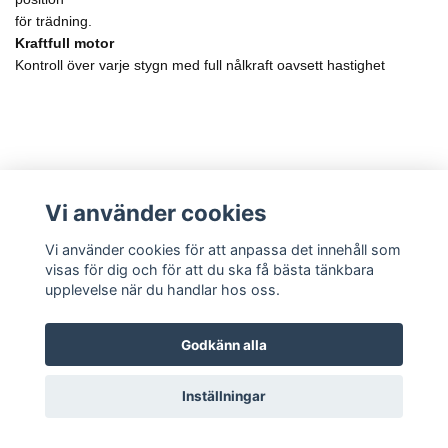
för trädning.
Kraftfull motor
Kontroll över varje stygn med full nålkraft oavsett hastighet
Om oss
Vi använder cookies
Sociala medier
Vi använder cookies för att anpassa det innehåll som
visas för dig och för att du ska få bästa tänkbara
upplevelse när du handlar hos oss.
Godkänn alla
© 2026 SYMASKINCENTER
Inställningar