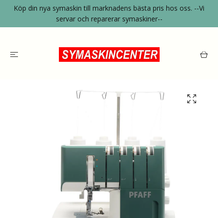
Köp din nya symaskin till marknadens bästa pris hos oss. --Vi
servar och reparerar symaskiner--