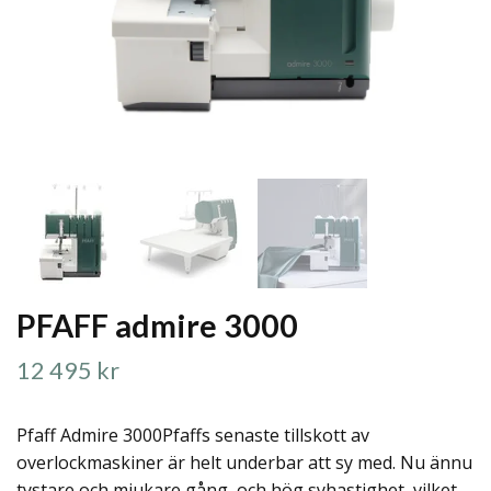
PFAFF admire 3000
12 495 kr
Pfaff Admire 3000Pfaffs senaste tillskott av
overlockmaskiner är helt underbar att sy med. Nu ännu
tystare och mjukare gång, och hög syhastighet, vilket